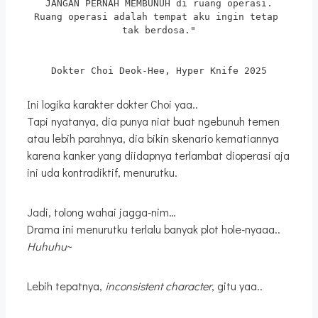
JANGAN PERNAH MEMBUNUH di ruang operasi.
Ruang operasi adalah tempat aku ingin tetap 
tak berdosa."
Dokter Choi Deok-Hee, Hyper Knife 2025
Ini logika karakter dokter Choi yaa..
Tapi nyatanya, dia punya niat buat ngebunuh temen
atau lebih parahnya, dia bikin skenario kematiannya
karena kanker yang diidapnya terlambat dioperasi aja
ini uda kontradiktif, menurutku.
Jadi, tolong wahai jagga-nim…
Drama ini menurutku terlalu banyak plot hole-nyaaa..
Huhuhu
~
Lebih tepatnya,
inconsistent character
, gitu yaa..