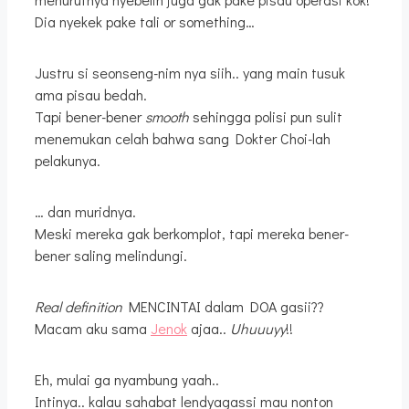
Dia nyekek pake tali or something…
Justru si seonseng-nim nya siih.. yang main tusuk
ama pisau bedah.
Tapi bener-bener
smooth
sehingga polisi pun sulit
menemukan celah bahwa sang Dokter Choi-lah
pelakunya.
… dan muridnya.
Meski mereka gak berkomplot, tapi mereka bener-
bener saling melindungi.
Real definition
MENCINTAI dalam DOA gasii??
Macam aku sama
Jenok
ajaa..
Uhuuuyy
!!
Eh, mulai ga nyambung yaah..
Intinya.. kalau sahabat lendyagassi mau nonton