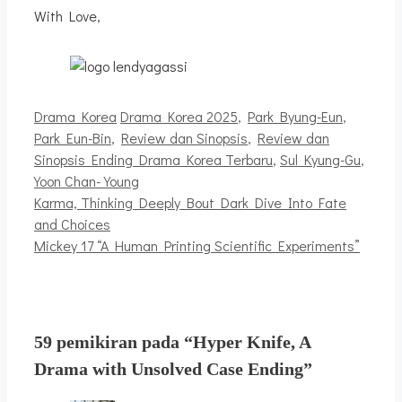
With Love,
Kategori
Tag
Drama Korea
Drama Korea 2025
,
Park Byung-Eun
,
Park Eun-Bin
,
Review dan Sinopsis
,
Review dan
Sinopsis Ending Drama Korea Terbaru
,
Sul Kyung-Gu
,
Yoon Chan-Young
Karma, Thinking Deeply Bout Dark Dive Into Fate
and Choices
Mickey 17 “A Human Printing Scientific Experiments”
59 pemikiran pada “Hyper Knife, A
Drama with Unsolved Case Ending”