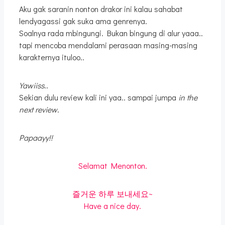
Aku gak saranin nonton drakor ini kalau sahabat
lendyagassi gak suka ama genrenya.
Soalnya rada mbingungi. Bukan bingung di alur yaaa..
tapi mencoba mendalami perasaan masing-masing
karakternya ituloo..
Yawiiss
..
Sekian dulu review kali ini yaa.. sampai jumpa
in the
next review
.
Papaayy!!
Selamat Menonton.
즐거운 하루 보내세요~
Have a nice day.