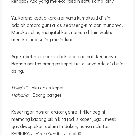
kenapa? Apa yang mereka rasain satu sama lain?
Ya, karena kedua karakter yang kumaksud di sini
adalah antara guru alias seonseng-nim dan muridnya.
Mereka saling menjatuhkan, namun di lain waktu,
mereka juga saling melindungi.
Agak ribet menebak-nebak suasana hati keduanya.
Berasa nonton orang psikopet tus akunya ada di dunia
asing.
Fixed
sii.. aku gak sikopet.
Hahaha
.. Boong banget!
Keseringan nonton drakor genre thriller begini
memang kadang bikin kita jadi sikopet juga.. meski
gak diwujudkan dalam tindakan, hanya selintas
KEPIKIRAN.
Heheehee
(((evilaugh)))