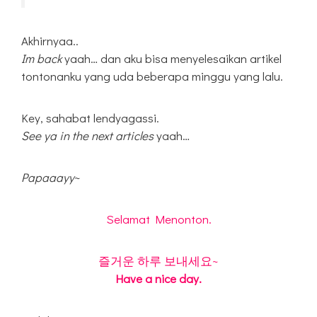
Akhirnyaa..
Im back
yaah… dan aku bisa menyelesaikan artikel
tontonanku yang uda beberapa minggu yang lalu.
Key, sahabat lendyagassi.
See ya in the next articles
yaah…
Papaaayy
~
Selamat Menonton.
즐거운 하루 보내세요~
Have a nice day.