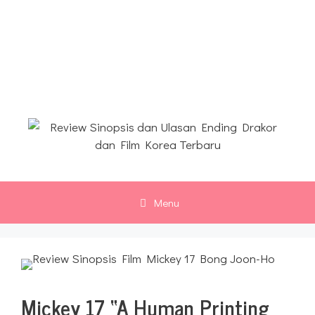
Langsung
ke
Review Sinopsis dan Ulasan
isi
Ending Drakor dan Film
Korea Terbaru
Menu
Mickey 17 “A Human Printing