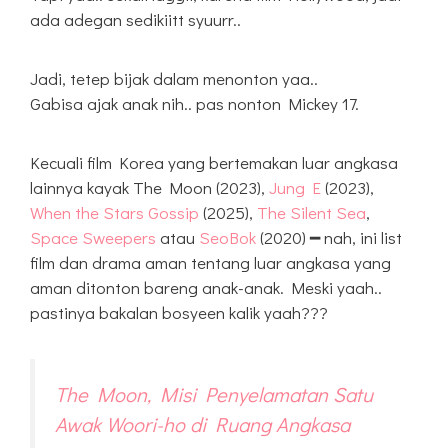
ada adegan sedikiitt syuurr..
Jadi, tetep bijak dalam menonton yaa..
Gabisa ajak anak nih.. pas nonton Mickey 17.
Kecuali film Korea yang bertemakan luar angkasa
lainnya kayak The Moon (2023),
Jung E
(2023),
When the Stars Gossip
(2025),
The Silent Sea
,
Space Sweepers
atau
SeoBok
(2020) ━ nah, ini list
film dan drama aman tentang luar angkasa yang
aman ditonton bareng anak-anak. Meski yaah..
pastinya bakalan bosyeen kalik yaah???
The Moon, Misi Penyelamatan Satu
Awak Woori-ho di Ruang Angkasa