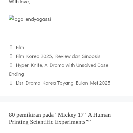
With love,
Kategori
Film
Tag
Film Korea 2025
,
Review dan Sinopsis
Hyper Knife, A Drama with Unsolved Case
Ending
List Drama Korea Tayang Bulan Mei 2025
80 pemikiran pada “Mickey 17 “A Human
Printing Scientific Experiments””