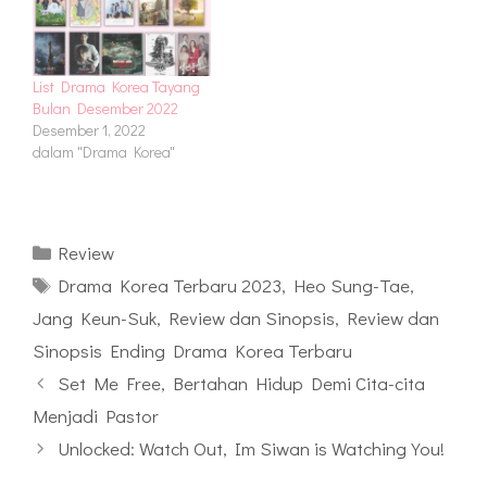
List Drama Korea Tayang
Bulan Desember 2022
Desember 1, 2022
dalam "Drama Korea"
Kategori
Review
Tag
Drama Korea Terbaru 2023
,
Heo Sung-Tae
,
Jang Keun-Suk
,
Review dan Sinopsis
,
Review dan
Sinopsis Ending Drama Korea Terbaru
Set Me Free, Bertahan Hidup Demi Cita-cita
Menjadi Pastor
Unlocked: Watch Out, Im Siwan is Watching You!