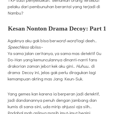
TKP saat penyelidikan. Benarkah orang tersebut
pelaku dari pembunuhan berantai yang terjadi di
Nambu?
Kesan Nonton Drama Decoy: Part 1
Agaknya aku gak bisa ber
word-word
lagi deeh..
Speechless
abiiss~
Ya sama jalan ceritanya, ya sama mas detektif Gu
Do-Han yang kemunculannya dinanti-nanti fans
drakorian zaman jebot kek aku gini..
Huhuu
.. di
drama Decoy ini, jelas gak perlu diragukan lagi
kemampuan akting mas Jang Keun-Suk.
Yang gemes kan karena ia berperan jadi detektif,
jadi dandanannya penuh dengan jambang dan
kumis di sana-sini, uda mirip ahjussi aja siih..
Padahal mah aslinya masih imut-imut begini..