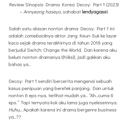
Review Sinopsis Drama Korea Decoy: Part 1 (2023)
–
Annyeong haseyo
, sahabat
lendyagassi
.
Salah satu alasan nonton drama Decoy: Part 1 ini
adalah
comeback
nya aktor Jang Keun-Suk ke layar
kaca sejak drama terakhirnya di tahun 2018 yang
berjudul Switch: Change the World. Dan karena aku
belum nonton dramanya ((hiiks)), jadi gakkan aku
bahas ya..
Decoy: Part 1 sendiri bercerita mengenai sebuah
kasus penipuan yang berefek panjang. Dan untuk
nonton 6 eps-nya, terlihat mudah ya.. “Ah..cuma 6
eps.” Tapi ternyata kok aku lama juga nyeleseinnya.
Huhu
… Apakah karena ini drama bergenre business
ya..??