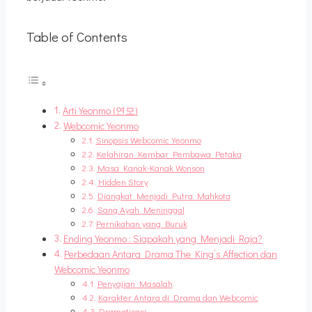
Table of Contents
Arti Yeonmo (연모)
Webcomic Yeonmo
Sinopsis Webcomic Yeonmo
Kelahiran Kembar Pembawa Petaka
Masa Kanak-Kanak Wonson
Hidden Story
Diangkat Menjadi Putra Mahkota
Sang Ayah Meninggal
Pernikahan yang Buruk
Ending Yeonmo : Siapakah yang Menjadi Raja?
Perbedaan Antara Drama The King’s Affection dan
Webcomic Yeonmo
Penyajian Masalah
Karakter Antara di Drama dan Webcomic
Dramatisasi