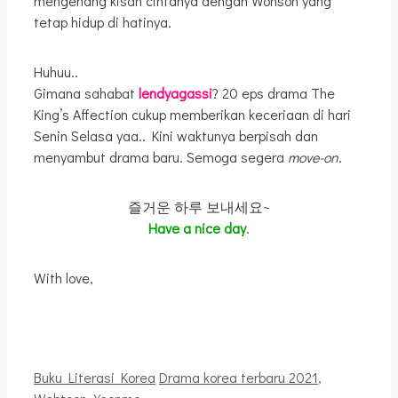
mengenang kisah cintanya dengan Wonson yang
tetap hidup di hatinya.
Huhuu..
Gimana sahabat
lendyagassi
? 20 eps drama The
King’s Affection cukup memberikan keceriaan di hari
Senin Selasa yaa.. Kini waktunya berpisah dan
menyambut drama baru. Semoga segera
move-on
.
즐거운 하루 보내세요~
Have a nice day
.
With love,
Kategori
Tag
Buku Literasi Korea
Drama korea terbaru 2021
,