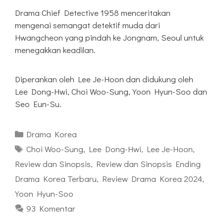
Drama Chief Detective 1958 menceritakan
mengenai semangat detektif muda dari
Hwangcheon yang pindah ke Jongnam, Seoul untuk
menegakkan keadilan.
Diperankan oleh Lee Je-Hoon dan didukung oleh
Lee Dong-Hwi, Choi Woo-Sung, Yoon Hyun-Soo dan
Seo Eun-Su.
Kategori
Drama Korea
Tag
Choi Woo-Sung
,
Lee Dong-Hwi
,
Lee Je-Hoon
,
Review dan Sinopsis
,
Review dan Sinopsis Ending
Drama Korea Terbaru
,
Review Drama Korea 2024
,
Yoon Hyun-Soo
93 Komentar