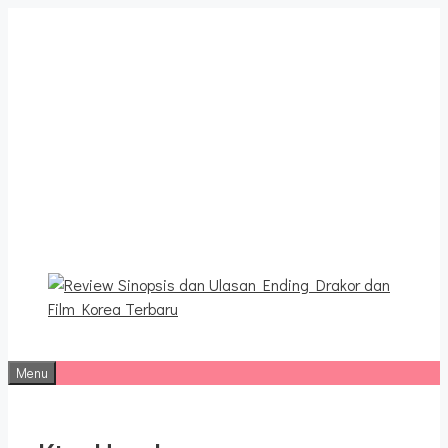
Langsung
ke
isi
Review Sinopsis dan
Ulasan Ending Drakor dan
Film Korea Terbaru
Menu