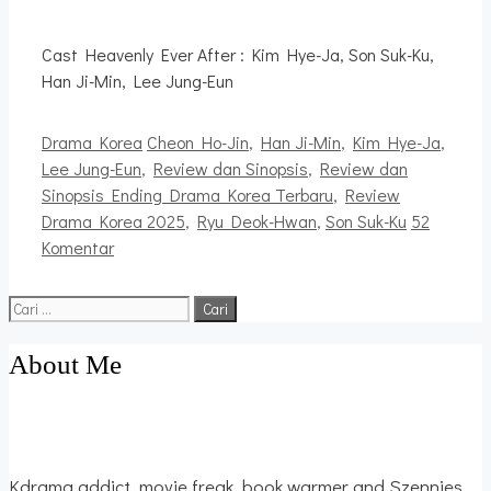
Cast Heavenly Ever After : Kim Hye-Ja, Son Suk-Ku,
Han Ji-Min, Lee Jung-Eun
Kategori
Tag
Drama Korea
Cheon Ho-Jin
,
Han Ji-Min
,
Kim Hye-Ja
,
Lee Jung-Eun
,
Review dan Sinopsis
,
Review dan
Sinopsis Ending Drama Korea Terbaru
,
Review
Drama Korea 2025
,
Ryu Deok-Hwan
,
Son Suk-Ku
52
Komentar
Cari
untuk:
About Me
Kdrama addict, movie freak, book warmer and Szennies