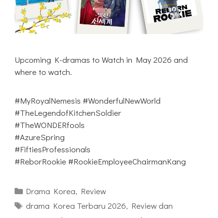
Upcoming K-dramas to Watch in May 2026 and
where to watch.
#MyRoyalNemesis #WonderfulNewWorld
#TheLegendofKitchenSoldier
#TheWONDERfools
#AzureSpring
#FiftiesProfessionals
#ReborRookie #RookieEmployeeChairmanKang
Kategori
Drama Korea
,
Review
Tag
drama Korea Terbaru 2026
,
Review dan