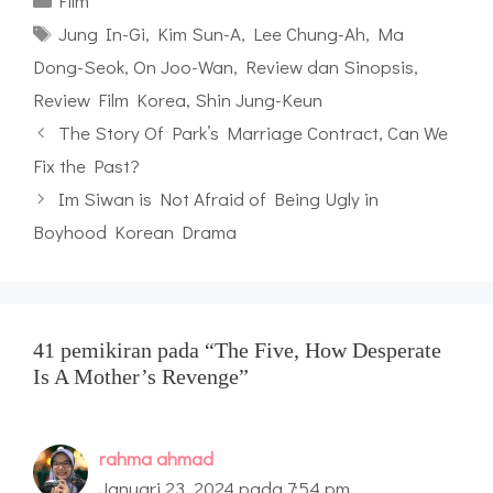
Film
Tag
Jung In-Gi
,
Kim Sun-A
,
Lee Chung-Ah
,
Ma
Dong-Seok
,
On Joo-Wan
,
Review dan Sinopsis
,
Review Film Korea
,
Shin Jung-Keun
The Story Of Park’s Marriage Contract, Can We
Fix the Past?
Im Siwan is Not Afraid of Being Ugly in
Boyhood Korean Drama
41 pemikiran pada “The Five, How Desperate
Is A Mother’s Revenge”
rahma ahmad
Januari 23, 2024 pada 7:54 pm