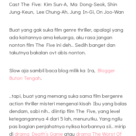
Cast The Five: Kim Sun-A, Ma Dong-Seok, Shin
Jung-Keun, Lee Chung-Ah, Jung In-Gi, On Joo-Wan
Buat yang gak suka film genre thriller, apalagi yang
ada kaitannya ama keluarga, aku rasa jangan
nonton film The Five ini deh.. Sedih banget dan
takutnya bakalan ovt abis nonton.
Slow aja sambil baca blog milik ka Ira,
Blogger
Buton Tengah
.
..tapi, buat yang memang suka sama film bergenre
action thriller misteri mengenai kisah Ibu yang balas
dendam, sabi nih.. diintip film The Five, yang level
ketegangannya 4 dari 5 lah, menurutku. Yang ngilu
pas bagian penjahatnya nyiksa korbannya sii.. mirip
di
drama Death’s Game
atau
drama The Worst Of