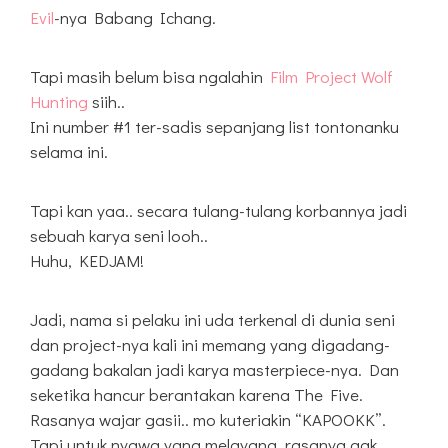
Evil
-nya Babang Ichang.
Tapi masih belum bisa ngalahin
Film Project Wolf
Hunting
siih..
Ini number #1 ter-sadis sepanjang list tontonanku
selama ini.
Tapi kan yaa.. secara tulang-tulang korbannya jadi
sebuah karya seni looh..
Huhu, KEDJAM!
Jadi, nama si pelaku ini uda terkenal di dunia seni
dan project-nya kali ini memang yang digadang-
gadang bakalan jadi karya masterpiece-nya. Dan
seketika hancur berantakan karena The Five.
Rasanya wajar gasii.. mo kuteriakin “KAPOOKK”.
Tapi untuk nyawa yang melayang, rasanya gak