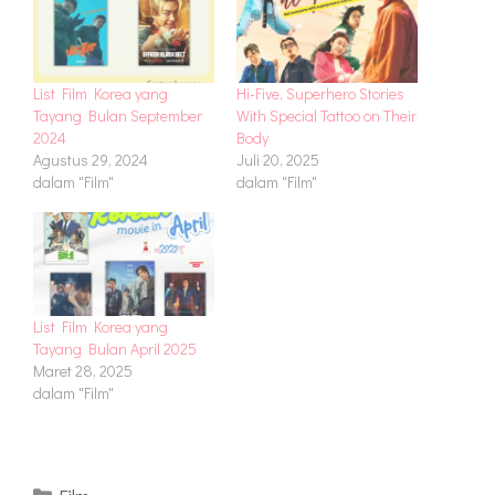
List Film Korea yang
Hi-Five, Superhero Stories
Tayang Bulan September
With Special Tattoo on Their
2024
Body
Agustus 29, 2024
Juli 20, 2025
dalam "Film"
dalam "Film"
List Film Korea yang
Tayang Bulan April 2025
Maret 28, 2025
dalam "Film"
Kategori