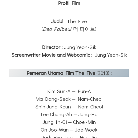
Profil Film
Judul
: The Five
(
Deo Paibeu
/ 더 파이브)
Director
: Jung Yeon-Sik
Screenwriter
Movie and Webcomic
: Jung Yeon-Sik
Pemeran Utama Film The Five
(2013) :
Kim Sun-A — Eun-A
Ma Dong-Seok — Nam-Cheol
Shin Jung-Keun — Nam-Cheol
Lee Chung-Ah — Jung-Ha
Jung In-Gi — Choel-Min
On Joo-Wan — Jae-Wook
Park Hyo-Joo — Hye-Jin