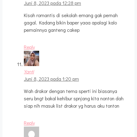
Juni 8, 2023 pada 12:28 pm
Kisah romantis di sekolah emang gak pernah
gagal. Kadang bikin baper yaaa apalagi kalo
pemainnya ganteng cakep
Reply
Yanti
Juni 8, 2023 pada 1:20 pm
Wah drakor dengan tema sperti ini biasanya
seru bngt bakal kehibur spnjang kita nonton dah
siap nih masuk list drakor yg harus aku tonton
Reply