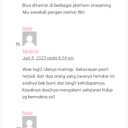
Bisa ditonton di berbagai platform streaming
Aku sesekali pengen nonton film
Reply
Mugniar
Juni 8, 2023 pada 6:14 pm
Wow lagi2 idenya mantap. Kekacauan pasti
terjadi dari dua orang yang jiwanya tertukar ini
soalnya bak bumi dan langit kehidupannya.
Kayaknya dua2nya mengalami pelajaran hidup
yg bermakna ya?
Reply