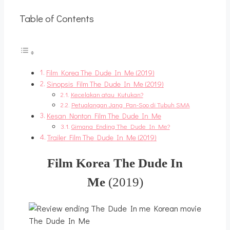
Table of Contents
Film Korea The Dude In Me (2019)
Sinopsis Film The Dude In Me (2019)
Kecelakan atau Kutukan?
Petualangan Jang Pan-Soo di Tubuh SMA
Kesan Nonton Film The Dude In Me
Gimana Ending The Dude In Me?
Trailer Film The Dude In Me (2019)
Film Korea The Dude In
Me
(2019)
The Dude In Me