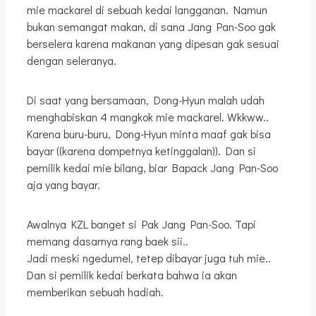
mie mackarel di sebuah kedai langganan. Namun
bukan semangat makan, di sana Jang Pan-Soo gak
berselera karena makanan yang dipesan gak sesuai
dengan seleranya.
Di saat yang bersamaan, Dong-Hyun malah udah
menghabiskan 4 mangkok mie mackarel. Wkkww..
Karena buru-buru, Dong-Hyun minta maaf gak bisa
bayar ((karena dompetnya ketinggalan)). Dan si
pemilik kedai mie bilang, biar Bapack Jang Pan-Soo
aja yang bayar.
Awalnya KZL banget si Pak Jang Pan-Soo. Tapi
memang dasarnya rang baek sii..
Jadi meski ngedumel, tetep dibayar juga tuh mie..
Dan si pemilik kedai berkata bahwa ia akan
memberikan sebuah hadiah.