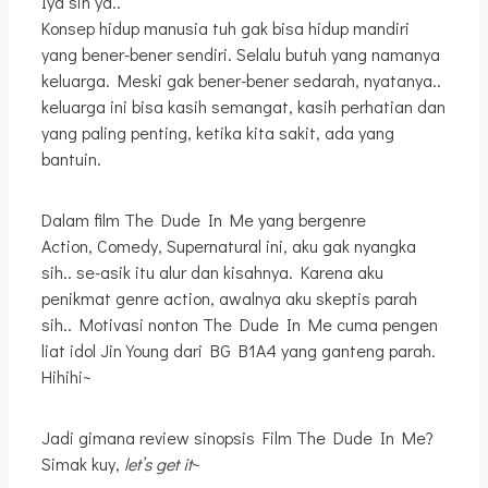
Iya sih ya..
Konsep hidup manusia tuh gak bisa hidup mandiri
yang bener-bener sendiri. Selalu butuh yang namanya
keluarga. Meski gak bener-bener sedarah, nyatanya..
keluarga ini bisa kasih semangat, kasih perhatian dan
yang paling penting, ketika kita sakit, ada yang
bantuin.
Dalam film The Dude In Me yang bergenre
Action, Comedy, Supernatural ini, aku gak nyangka
sih.. se-asik itu alur dan kisahnya. Karena aku
penikmat genre action, awalnya aku skeptis parah
sih.. Motivasi nonton The Dude In Me cuma pengen
liat idol Jin Young dari BG B1A4 yang ganteng parah.
Hihihi~
Jadi gimana review sinopsis Film The Dude In Me?
Simak kuy,
let’s get it
~