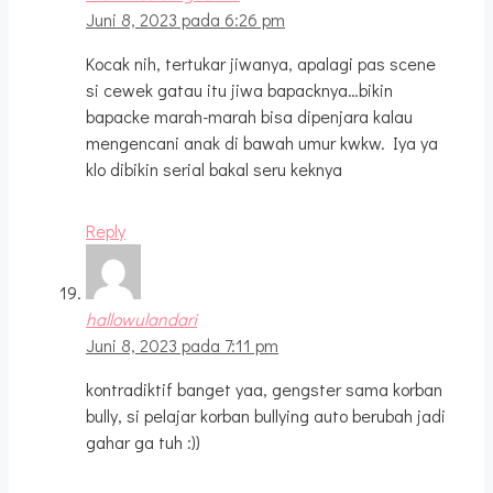
Juni 8, 2023 pada 6:26 pm
Kocak nih, tertukar jiwanya, apalagi pas scene
si cewek gatau itu jiwa bapacknya…bikin
bapacke marah-marah bisa dipenjara kalau
mengencani anak di bawah umur kwkw. Iya ya
klo dibikin serial bakal seru keknya
Reply
hallowulandari
Juni 8, 2023 pada 7:11 pm
kontradiktif banget yaa, gengster sama korban
bully, si pelajar korban bullying auto berubah jadi
gahar ga tuh :))