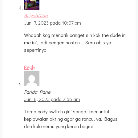
AisyahDian
Juni 7, 2023 pada 10:07 pm
Whaaah kog menarik banget sih kak the dude in
me ini, jadi pengen nonton … Seru abis ya
sepertinya
Reply
Farida Pane
Juni 8, 2023 pada 2:56 am
Tema body switch gini sangat menuntut
kepiawaian akting agar ga rancu, ya. Bagus
deh kalo nemu yang keren begini