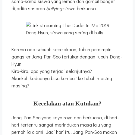
sama-sama siswa yang lemah dan gampil banget
dijadiin sasaran
bullying
siswa berkuasa.
Dong-Hyun, siswa yang sering di bully
Karena ada sebuah kecelakaan, tubuh pemimpin
gangster Jang Pan-Soo tertukar dengan tubuh Dong-
Hyun.
Kira-kira, apa yang terjadi selanjutnya?
Akankah keduanya bisa kembali ke tubuh masing-
masing?
Kecelakan atau Kutukan?
Jang Pan-Soo yang kaya raya dan berkuasa, di hari-
hari tertentu sangat merindukan masa lalu yang
pernah ia alami. Jadi hari itu, Jang Pan-Soo makan