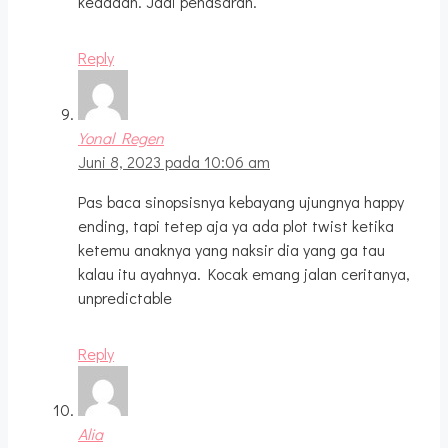
keadaan. Jadi penasaran.
Reply
Yonal Regen
Juni 8, 2023 pada 10:06 am
Pas baca sinopsisnya kebayang ujungnya happy
ending, tapi tetep aja ya ada plot twist ketika
ketemu anaknya yang naksir dia yang ga tau
kalau itu ayahnya. Kocak emang jalan ceritanya,
unpredictable
Reply
Alia