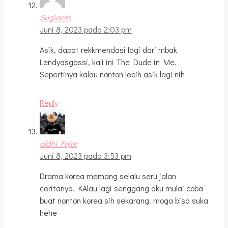
Sugianto
Juni 8, 2023 pada 2:03 pm
Asik, dapat rekkmendasi lagi dari mbak
Lendyasgassi, kali ini The Dude in Me.
Sepertinya kalau nonton lebih asik lagi nih
Reply
aldhi Fajar
Juni 8, 2023 pada 3:53 pm
Drama korea memang selalu seru jalan
ceritanya. KAlau lagi senggang aku mulai coba
buat nonton korea sih sekarang. moga bisa suka
hehe