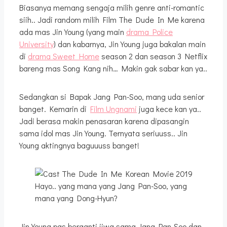
Biasanya memang sengaja milih genre anti-romantic
siih.. Jadi random milih Film The Dude In Me karena
ada mas Jin Young (yang main
drama Police
University
) dan kabarnya, Jin Young juga bakalan main
di
drama Sweet Home
season 2 dan season 3 Netflix
bareng mas Song Kang nih… Makin gak sabar kan ya..
Sedangkan si Bapak Jang Pan-Soo, mang uda senior
banget. Kemarin di
Film Ungnami
juga kece kan ya..
Jadi berasa makin penasaran karena dipasangin
sama idol mas Jin Young. Ternyata seriuuss.. Jin
Young aktingnya baguuuss banget!
Hayo.. yang mana yang Jang Pan-Soo, yang
mana yang Dong-Hyun?
Jin Young pas berganti jiwa sama Jang Pan-Soo dan