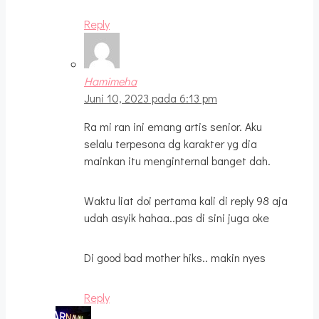
Reply
Hamimeha
Juni 10, 2023 pada 6:13 pm
Ra mi ran ini emang artis senior. Aku
selalu terpesona dg karakter yg dia
mainkan itu menginternal banget dah.
Waktu liat doi pertama kali di reply 98 aja
udah asyik hahaa..pas di sini juga oke
Di good bad mother hiks.. makin nyes
Reply