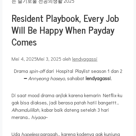
Resident Playbook, Every Job
Will Be Happy When Payday
Comes
Mei 4, 2025
Mei 3, 2025
oleh
lendyagassi
Drama
spin-off
dari Hospital Playlist season 1 dan 2
━
Annyeong haseyo
, sahabat
lendyagassi
.
Di saat mood drama anjlok karena kemarin Netflix-ku
gak bisa diakses, jadi berasa patah hatii bangettt..
Alhamdulillah
, kabar baik dateng setelah 3 hari
merana..
hiyaaa
~
Uda
hopeless
paraaah.. karena kodenya gak kunjung