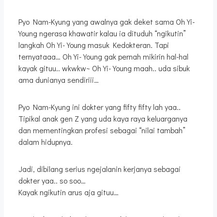
Pyo Nam-Kyung yang awalnya gak deket sama Oh Yi-
Young ngerasa khawatir kalau ia dituduh “ngikutin”
langkah Oh Yi-Young masuk Kedokteran. Tapi
ternyataaa… Oh Yi-Young gak pernah mikirin hal-hal
kayak gituu.. wkwkw~ Oh Yi-Young maah.. uda sibuk
ama dunianya sendiriii…
Pyo Nam-Kyung ini dokter yang fifty fifty lah yaa..
Tipikal anak gen Z yang uda kaya raya keluarganya
dan mementingkan profesi sebagai “nilai tambah”
dalam hidupnya.
Jadi, dibilang serius ngejalanin kerjanya sebagai
dokter yaa.. so soo…
Kayak ngikutin arus aja gituu…