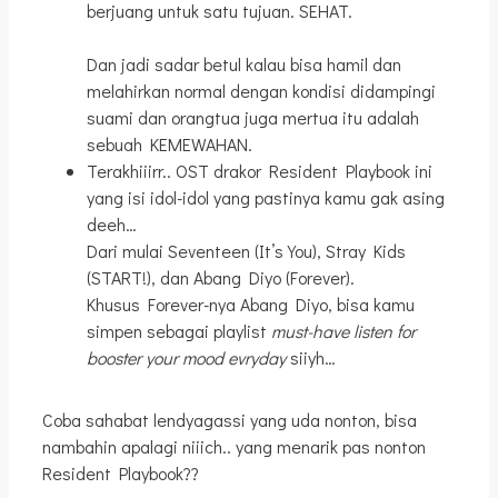
berjuang untuk satu tujuan. SEHAT.
Dan jadi sadar betul kalau bisa hamil dan
melahirkan normal dengan kondisi didampingi
suami dan orangtua juga mertua itu adalah
sebuah KEMEWAHAN.
Terakhiiirr.. OST drakor Resident Playbook ini
yang isi idol-idol yang pastinya kamu gak asing
deeh…
Dari mulai Seventeen (It’s You), Stray Kids
(START!), dan Abang Diyo (Forever).
Khusus Forever-nya Abang Diyo, bisa kamu
simpen sebagai playlist
must-have listen for
booster your mood evryday
siiyh…
Coba sahabat lendyagassi yang uda nonton, bisa
nambahin apalagi niiich.. yang menarik pas nonton
Resident Playbook??