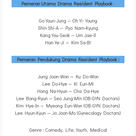
Pemeran Utama Drama Resident Playbook
:
Go Youn-Jung — Oh Yi-Young
Shin Shi-A — Pyo Nam-Kyung
Kang You-Seok — Um Jae-Il
Han Ye-Ji — Kim Sa-Bi
Pemeran Pendukung Drama Resident Playbook :
Jung Joon-Won — Ku Do-Won
Lee Do-Hye — Ki Eun-Mi
Hong Na-Hyun — Cha Da-Hye
Lee Bong-Ryun — Seo Jung-Min (OB-GYN Doctors)
Kim Hye-In — Myeong Eun-Won (OB-GYN Doctors)
Lee Hyun-Kyun — Jo Joon-Mo (Gynecology Doctors)
Genre : Comedy, Life, Youth, Medical