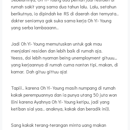
rumah sakit yang sama dua tahun lalu. Lalu, setahun
berikutnya, ia dipindah ke RS di daerah dan ternyata..
dokter seniornya gak suka sama kerja Oh Yi-Young
yang serba lambaaann..
Jadi Oh Yi-Young memutuskan untuk gak mau
menjalani residen dan lebih baik di rumah aja.
Yeess, doi lebih nyaman being unemployment gituuu…
yang kerjaannya di rumah cuma nonton tipi, makan, di
kamar. Dah gituu gittuu aja!
Tapiii.. karena Oh Yi-Young masih numpang di rumah
kakak perempuannya dan ia punya utang 50 juta won
((ini karena Ayahnya Oh Yi-Young ketipu, jadi yang
ketiban sial yaa.. anaknya, kakak dan beradik ini)).
Sang kakak terang-terangan minta uang makan