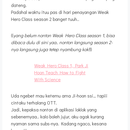
dateng.
Padahal waktu ituu pas di hari penayangan Weak
Hero Class season 2 banget tuuh..
((
yang belum nonton Weak Hero Class season 1, bisa
dibaca dulu di sini yaa.. nonton langsung season 2-
nya langsung juga tetep nyambung kok!
))
Weak Hero Class 1, Park Ji
Hoon Teach How to Fight
With Science
Uda ngebet mau ketemu ama Ji-hoon ssi… tapiii
cintaku terhalang OTT.
Jadi, kepaksa nonton di aplikasi loklok yang
sebenernyaa.. kalo boleh jujur, aku agak kurang
nyaman sama subs-nya. Kadang ngaco, kesana