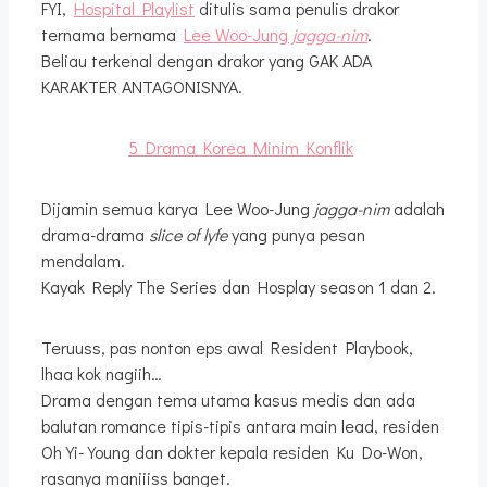
FYI,
Hospital Playlist
ditulis sama penulis drakor
ternama bernama
Lee Woo-Jung
jagga-nim
.
Beliau terkenal dengan drakor yang GAK ADA
KARAKTER ANTAGONISNYA.
5 Drama Korea Minim Konflik
Dijamin semua karya Lee Woo-Jung
jagga-nim
adalah
drama-drama
slice of lyfe
yang punya pesan
mendalam.
Kayak Reply The Series dan Hosplay season 1 dan 2.
Teruuss, pas nonton eps awal Resident Playbook,
lhaa kok nagiih…
Drama dengan tema utama kasus medis dan ada
balutan romance tipis-tipis antara main lead, residen
Oh Yi-Young dan dokter kepala residen Ku Do-Won,
rasanya maniiiss banget.