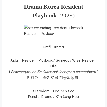
Drama Korea Resident
Playbook
(2025)
Resident Playbook
Profil Drama
Judul : Resident Playbook / Someday Wise Resident
Life
(
Eonjeonganuen Seulkirowool Jeongonguisaenghwal
/
언젠가는 슬기로울 전공의생활 )
Sutradara : Lee Min-Soo
Penulis Drama : Kim Song-Hee