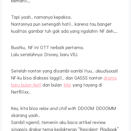
kemariii…
Tapi yaah.. namanya kepaksa.
Nontonnya pun setengah hatii.. karena tau banget
kualitas gambar tuh gak ada yang ngalahin NF deh….
Buatku, NF ini OTT terbaik pertama.
Lalu setelahnya Disney, baru VIU.
Setelah nonton yang disambi-sambi ituu..
deudiyooo
!!
NF-ku bisa diakses laggiii.. dan GASSS nonton
drama
baru bulan April
dan bulan
Mei
yang tayang di
Netfliiixx..
Key, kita bisa
relax and chill
with
DDOOM DDOOMM
skarang yaah..
Sambil ngemil, temenin aku baca artikel review
sinopsis drakor tema kedokteran “Resident Playbook”