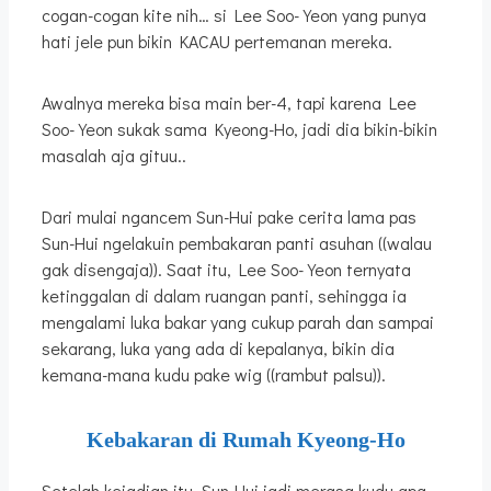
cogan-cogan kite nih… si Lee Soo-Yeon yang punya
hati jele pun bikin KACAU pertemanan mereka.
Awalnya mereka bisa main ber-4, tapi karena Lee
Soo-Yeon sukak sama Kyeong-Ho, jadi dia bikin-bikin
masalah aja gituu..
Dari mulai ngancem Sun-Hui pake cerita lama pas
Sun-Hui ngelakuin pembakaran panti asuhan ((walau
gak disengaja)). Saat itu, Lee Soo-Yeon ternyata
ketinggalan di dalam ruangan panti, sehingga ia
mengalami luka bakar yang cukup parah dan sampai
sekarang, luka yang ada di kepalanya, bikin dia
kemana-mana kudu pake wig ((rambut palsu)).
Kebakaran di Rumah Kyeong-Ho
Setelah kejadian itu, Sun-Hui jadi merasa kudu apa-