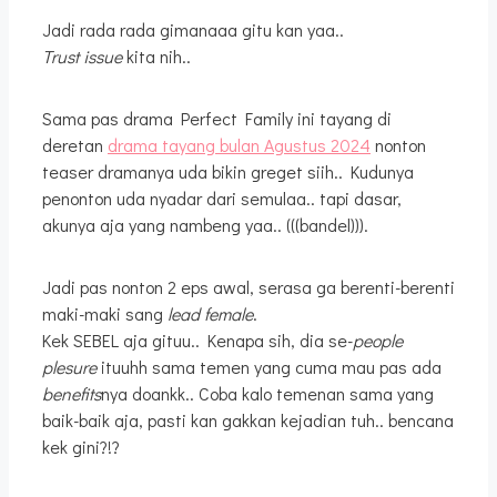
Jadi rada rada gimanaaa gitu kan yaa..
Trust issue
kita nih..
Sama pas drama Perfect Family ini tayang di
deretan
drama tayang bulan Agustus 2024
nonton
teaser dramanya uda bikin greget siih.. Kudunya
penonton uda nyadar dari semulaa.. tapi dasar,
akunya aja yang nambeng yaa.. (((bandel))).
Jadi pas nonton 2 eps awal, serasa ga berenti-berenti
maki-maki sang
lead female
.
Kek SEBEL aja gituu.. Kenapa sih, dia se-
people
plesure
ituuhh sama temen yang cuma mau pas ada
benefits
nya doankk.. Coba kalo temenan sama yang
baik-baik aja, pasti kan gakkan kejadian tuh.. bencana
kek gini?!?