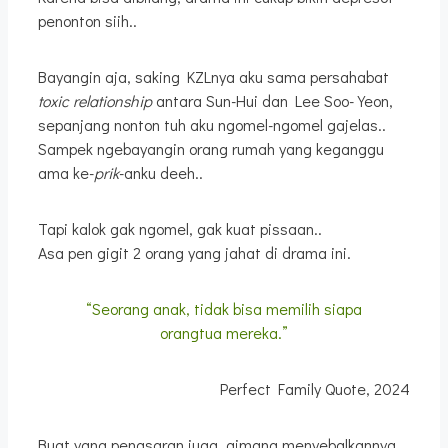
penonton siih..
Bayangin aja, saking KZLnya aku sama persahabat
toxic relationship
antara Sun-Hui dan Lee Soo-Yeon,
sepanjang nonton tuh aku ngomel-ngomel gajelas..
Sampek ngebayangin orang rumah yang keganggu
ama ke-
prik
-anku deeh..
Tapi kalok gak ngomel, gak kuat pissaan..
Asa pen gigit 2 orang yang jahat di drama ini.
“Seorang anak, tidak bisa memilih siapa
orangtua mereka.”
Perfect Family Quote, 2024
Buat yang penasaran juga, gimana menyebalkannya