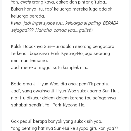
Yah,
circle
orang kaya, cakep dan pinter gitulaa..
Bukan hanya itu, tapi keluarga mereka juga adalah
keluarga berada.
((
ytta.. jadi inget syape tuu.. keluarga si paling BERADA
sejagad??? Hahaha, canda yaa… gaiiss
))
Kalok Bapaknya Sun-Hui adalah seorang pengacara
terkenal, bapaknya Park Kyeong-Ho juga seorang
seniman ternama.
Jadi mereka tinggal satu komplek nih..
Beda ama Ji Hyun-Woo, dia anak pemilik penatu.
Jadi, yang awalnya Ji Hyun-Woo sukak sama Sun-Hui,
niat itu dikubur dalem-dalem karena tau saingannya
sahabat sendiri. Ya, Park Kyeong-Ho.
Gak peduli berapa banyak yang sukak sih yaa..
Yang penting hatinya Sun-Hui ke syapa gitu kan yaa??