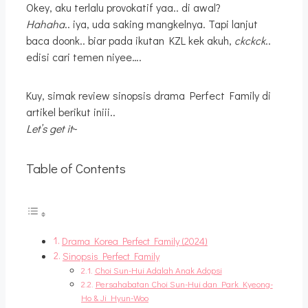
Okey, aku terlalu provokatif yaa.. di awal?
Hahaha
.. iya, uda saking mangkelnya. Tapi lanjut
baca doonk.. biar pada ikutan KZL kek akuh,
ckckck
..
edisi cari temen niyee….
Kuy, simak review sinopsis drama Perfect Family di
artikel berikut iniii..
Let’s get it
~
Table of Contents
Drama Korea Perfect Family (2024)
Sinopsis Perfect Family
Choi Sun-Hui Adalah Anak Adopsi
Persahabatan Choi Sun-Hui dan Park Kyeong-
Ho & Ji Hyun-Woo