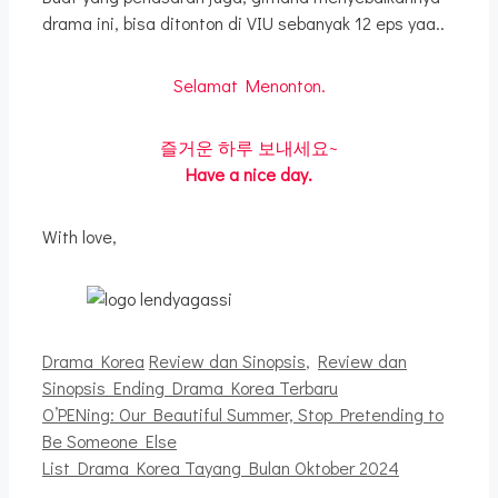
drama ini, bisa ditonton di VIU sebanyak 12 eps yaa..
Selamat Menonton.
즐거운 하루 보내세요~
Have a nice day.
With love,
Kategori
Tag
Drama Korea
Review dan Sinopsis
,
Review dan
Sinopsis Ending Drama Korea Terbaru
O’PENing: Our Beautiful Summer, Stop Pretending to
Be Someone Else
List Drama Korea Tayang Bulan Oktober 2024