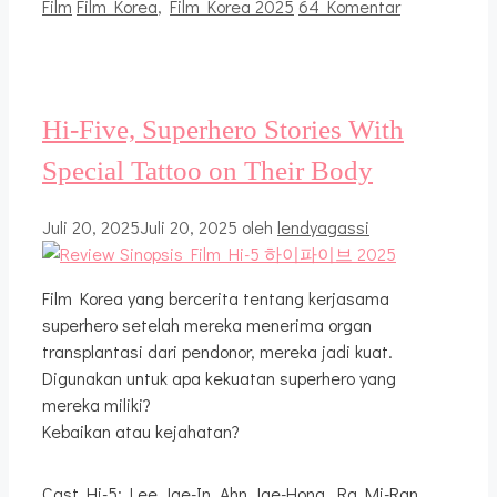
Kategori
Tag
Film
Film Korea
,
Film Korea 2025
64 Komentar
Hi-Five, Superhero Stories With
Special Tattoo on Their Body
Juli 20, 2025
Juli 20, 2025
oleh
lendyagassi
Film Korea yang bercerita tentang kerjasama
superhero setelah mereka menerima organ
transplantasi dari pendonor, mereka jadi kuat.
Digunakan untuk apa kekuatan superhero yang
mereka miliki?
Kebaikan atau kejahatan?
Cast Hi-5; Lee Jae-In, Ahn Jae-Hong, Ra Mi-Ran,