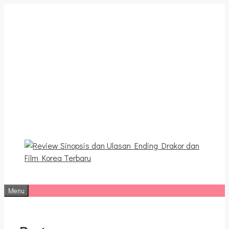
Langsung
ke
isi
Review Sinopsis dan
Ulasan Ending Drakor dan
Film Korea Terbaru
Menu