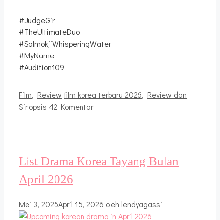
#JudgeGirl
#TheUltimateDuo
#SalmokjiWhisperingWater
#MyName
#Audition109
Kategori
Tag
Film
,
Review
film korea terbaru 2026
,
Review dan
Sinopsis
42 Komentar
List Drama Korea Tayang Bulan
April 2026
Mei 3, 2026
April 15, 2026
oleh
lendyagassi