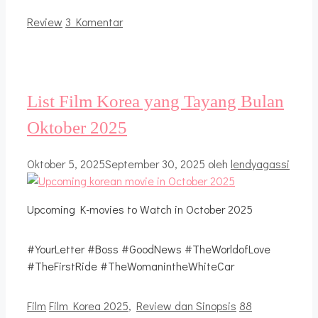
Kategori
Review
3 Komentar
List Film Korea yang Tayang Bulan
Oktober 2025
Oktober 5, 2025
September 30, 2025
oleh
lendyagassi
Upcoming K-movies to Watch in October 2025
#YourLetter #Boss #GoodNews #TheWorldofLove
#TheFirstRide #TheWomanintheWhiteCar
Kategori
Tag
Film
Film Korea 2025
,
Review dan Sinopsis
88