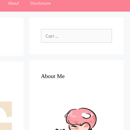
About
Disclosure
Cari
untuk:
About Me