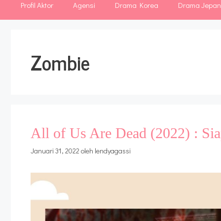
Profil Aktor
Agensi
Drama Korea
Drama Jepa
Zombie
All of Us Are Dead (2022) : Si
Januari 31, 2022
oleh
lendyagassi