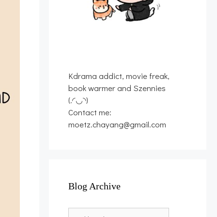
Kdrama addict, movie freak,
book warmer and Szennies
(.◜◡◝)
Contact me:
moetz.chayang@gmail.com
Blog Archive
Blog