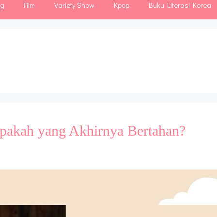
ng
Film
Variety Show
Kpop
Buku Literasi Korea
apakah yang Akhirnya Bertahan?