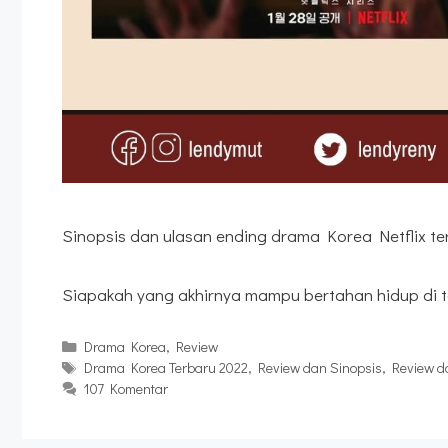
Sinopsis dan ulasan ending drama Korea Netflix ter
Siapakah yang akhirnya mampu bertahan hidup di 
Kategori
Drama Korea
,
Review
Tag
Drama Korea Terbaru 2022
,
Review dan Sinopsis
,
Review d
107 Komentar