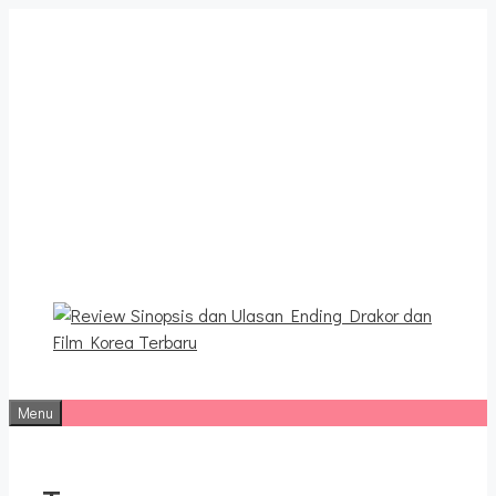
Langsung
ke
isi
Review Sinopsis dan
Ulasan Ending Drakor dan
Film Korea Terbaru
Menu