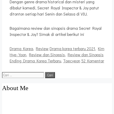
Dengan genre drama historical dan misteri yang
dibalut komedi, Secret Royal Inspector & Joy patut
ditonton setiap hari Senin dan Selasa di VIU.
Bagaimana review dan sinopsis drama Secret Royal
Inspector & Joy? Simak di artikel berikut ini
Kategori
Tag
Drama Korea
,
Review
Drama korea terbaru 2021
,
Kim
Hye-Yoon
,
Review dan Sinopsis
,
Review dan Sinopsis
Ending Drama Korea Terbaru
,
Taecyeon
52 Komentar
Cari
untuk:
About Me