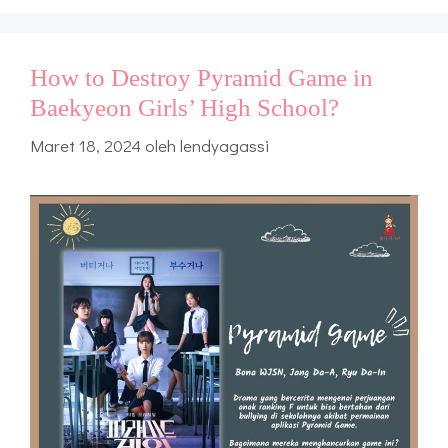
How to Destroy Pyramid Game in
Baekyeon Girls’ High School?
Maret 18, 2024
oleh
lendyagassi