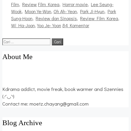
Kategori
Tag
Film
,
Review
Film Korea
,
Horror movie
,
Lee Seung-
Wook
,
Moon Ye-Won
,
Oh Ah-Yeon
,
Park Ji-Hyun
,
Park
Sung-Hoon
,
Review dan Sinopsis
,
Review Film Korea
,
Wi Ha-Joon
,
Yoo Je-Yoon
84 Komentar
Cari
untuk:
About Me
Kdrama addict, movie freak, book warmer and Szennies
(.◜◡◝)
Contact me: moetz.chayang@gmail.com
Blog Archive