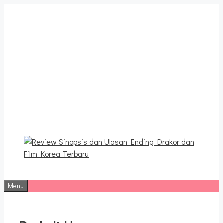
Langsung
ke
isi
Review Sinopsis dan
Ulasan Ending Drakor dan
Film Korea Terbaru
Menu