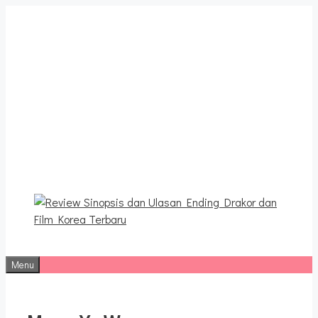
Langsung
ke
isi
Review Sinopsis dan
Ulasan Ending Drakor dan
Film Korea Terbaru
Menu