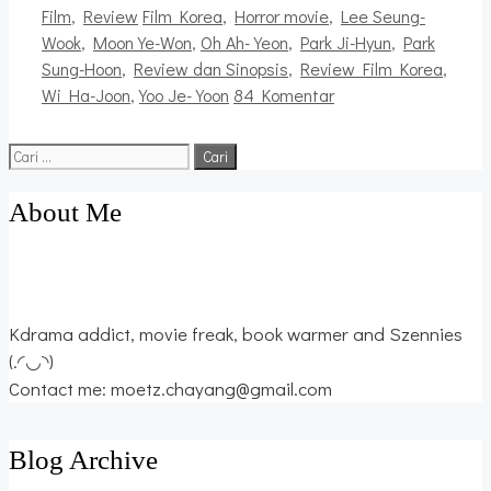
Kategori
Tag
Film
,
Review
Film Korea
,
Horror movie
,
Lee Seung-
Wook
,
Moon Ye-Won
,
Oh Ah-Yeon
,
Park Ji-Hyun
,
Park
Sung-Hoon
,
Review dan Sinopsis
,
Review Film Korea
,
Wi Ha-Joon
,
Yoo Je-Yoon
84 Komentar
Cari
untuk:
About Me
Kdrama addict, movie freak, book warmer and Szennies
(.◜◡◝)
Contact me: moetz.chayang@gmail.com
Blog Archive