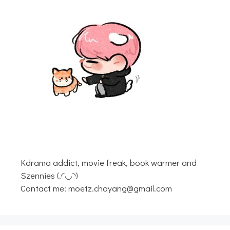
Kdrama addict, movie freak, book warmer and
Szennies (.◜◡◝)
Contact me: moetz.chayang@gmail.com