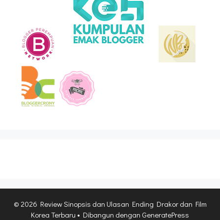
© 2026 Review Sinopsis dan Ulasan Ending Drakor dan Film
Korea Terbaru
• Dibangun dengan
GeneratePress