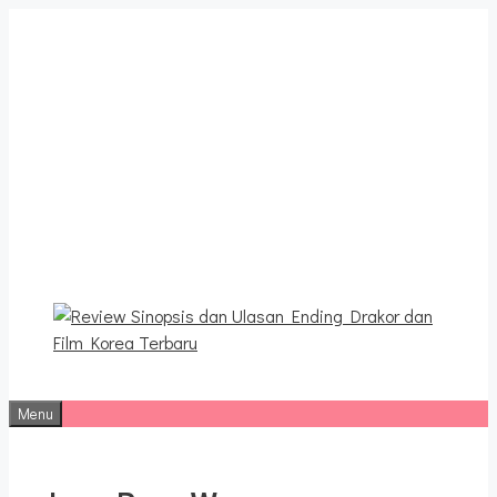
Langsung
ke
isi
Review Sinopsis dan
Ulasan Ending Drakor dan
Film Korea Terbaru
Menu