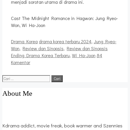
menjadi sorotan utama di drama ini.
Cast The Midnight Romance in Hagwon: Jung Ryeo-
Won, Wi Ha-Joon
Kategori
Tag
Drama Korea
drama korea terbaru 2024
,
Jung Ryeo-
Won
,
Review dan Sinopsis
,
Review dan Sinopsis
Ending Drama Korea Terbaru
,
Wi Ha-Joon
84
Komentar
Cari
untuk:
About Me
Kdrama addict, movie freak, book warmer and Szennies