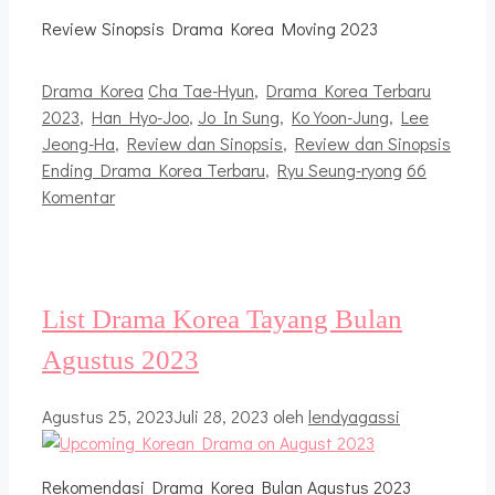
Review Sinopsis Drama Korea Moving 2023
Kategori
Tag
Drama Korea
Cha Tae-Hyun
,
Drama Korea Terbaru
2023
,
Han Hyo-Joo
,
Jo In Sung
,
Ko Yoon-Jung
,
Lee
Jeong-Ha
,
Review dan Sinopsis
,
Review dan Sinopsis
Ending Drama Korea Terbaru
,
Ryu Seung-ryong
66
Komentar
List Drama Korea Tayang Bulan
Agustus 2023
Agustus 25, 2023
Juli 28, 2023
oleh
lendyagassi
Rekomendasi Drama Korea Bulan Agustus 2023