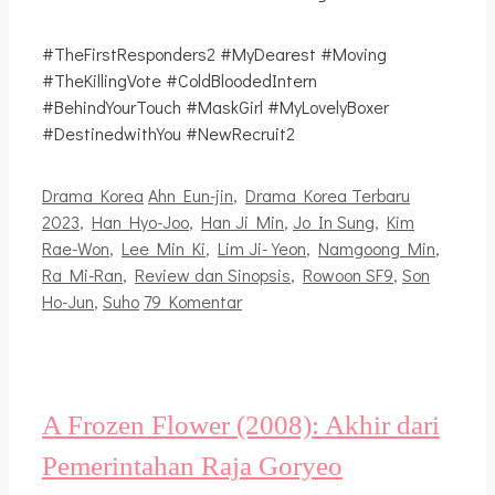
#TheFirstResponders2 #MyDearest #Moving
#TheKillingVote #ColdBloodedIntern
#BehindYourTouch #MaskGirl #MyLovelyBoxer
#DestinedwithYou #NewRecruit2
Kategori
Tag
Drama Korea
Ahn Eun-jin
,
Drama Korea Terbaru
2023
,
Han Hyo-Joo
,
Han Ji Min
,
Jo In Sung
,
Kim
Rae-Won
,
Lee Min Ki
,
Lim Ji-Yeon
,
Namgoong Min
,
Ra Mi-Ran
,
Review dan Sinopsis
,
Rowoon SF9
,
Son
Ho-Jun
,
Suho
79 Komentar
A Frozen Flower (2008): Akhir dari
Pemerintahan Raja Goryeo