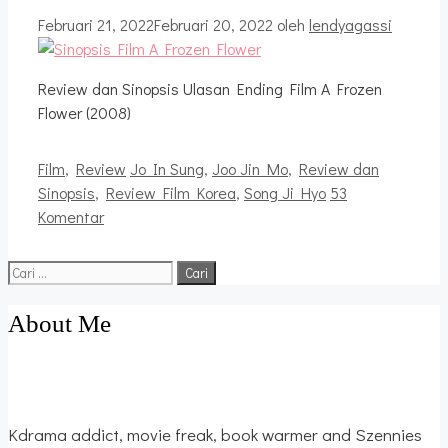
Februari 21, 2022
Februari 20, 2022
oleh
lendyagassi
Review dan Sinopsis Ulasan Ending Film A Frozen
Flower (2008)
Kategori
Tag
Film
,
Review
Jo In Sung
,
Joo Jin Mo
,
Review dan
Sinopsis
,
Review Film Korea
,
Song Ji Hyo
53
Komentar
Cari
untuk:
About Me
Kdrama addict, movie freak, book warmer and Szennies