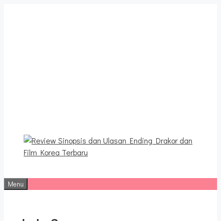
Langsung
ke
isi
Review Sinopsis dan
Ulasan Ending Drakor dan
Film Korea Terbaru
Menu