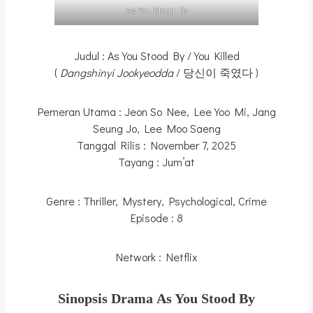
As You Stood By
Judul : As You Stood By / You Killed
(
Dangshinyi Jookyeodda
/ 당신이 죽였다 )
Pemeran Utama : Jeon So Nee, Lee Yoo Mi, Jang
Seung Jo, Lee Moo Saeng
Tanggal Rilis : November 7, 2025
Tayang : Jum’at
Genre : Thriller, Mystery, Psychological, Crime
Episode : 8
Network : Netflix
Sinopsis Drama As You Stood By