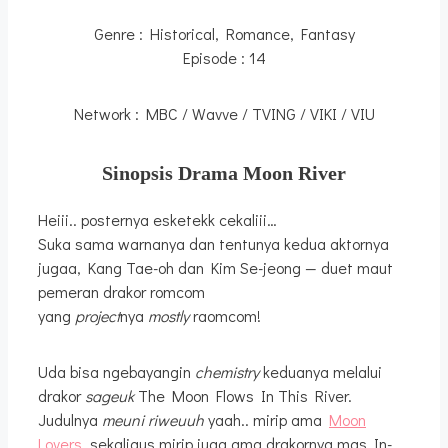
Genre : Historical, Romance, Fantasy
Episode : 14
Network : MBC / Wavve / TVING / VIKI / VIU
Sinopsis Drama Moon River
Heiii.. posternya esketekk cekaliii…
Suka sama warnanya dan tentunya kedua aktornya
jugaa, Kang Tae-oh dan Kim Se-jeong — duet maut
pemeran drakor romcom
yang
project
nya
mostly
raomcom!
Uda bisa ngebayangin
chemistry
keduanya melalui
drakor
sageuk
The Moon Flows In This River.
Judulnya
meuni riweuuh
yaah.. mirip ama
Moon
Lovers
, sekaligus mirip juga ama drakornya mas In-