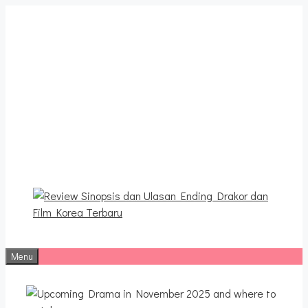
Langsung
ke
isi
Review Sinopsis dan
Ulasan Ending Drakor dan
Film Korea Terbaru
Menu