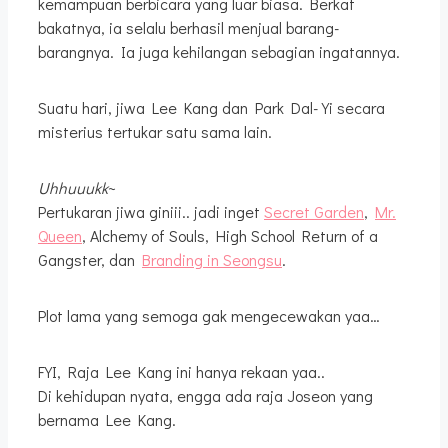
kemampuan berbicara yang luar biasa. Berkat
bakatnya, ia selalu berhasil menjual barang-
barangnya. Ia juga kehilangan sebagian ingatannya.
Suatu hari, jiwa Lee Kang dan Park Dal-Yi secara
misterius tertukar satu sama lain.
Uhhuuukk
~
Pertukaran jiwa giniii.. jadi inget
Secret Garden
,
Mr.
Queen
, Alchemy of Souls, High School Return of a
Gangster, dan
Branding in Seongsu
.
Plot lama yang semoga gak mengecewakan yaa…
FYI, Raja Lee Kang ini hanya rekaan yaa..
Di kehidupan nyata, engga ada raja Joseon yang
bernama Lee Kang.