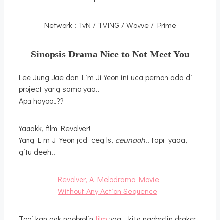
Network : TvN / TVING / Wavve / Prime
Sinopsis Drama Nice to Not Meet You
Lee Jung Jae dan Lim Ji Yeon ini uda pernah ada di
project yang sama yaa..
Apa hayoo..??
Yaaakk, film Revolver!
Yang Lim Ji Yeon jadi cegils,
ceunaah
.. tapii yaaa,
gitu deeh..
Revolver, A Melodrama Movie
Without Any Action Sequence
Tapi kan gak ngobrolin
film
yaa… kita ngobrolin drakor