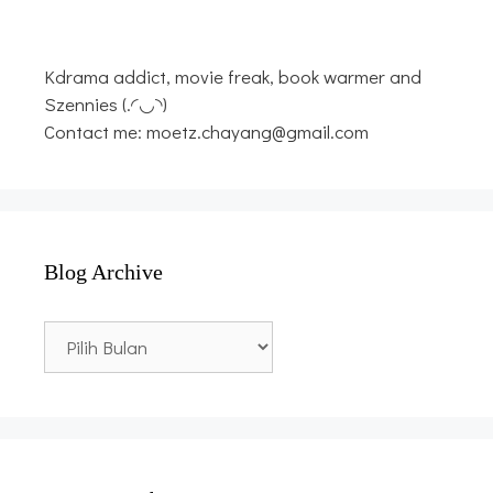
Kdrama addict, movie freak, book warmer and
Szennies (.◜◡◝)
Contact me: moetz.chayang@gmail.com
Blog Archive
Blog
Archive