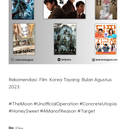
Rekomendasi Film Korea Tayang Bulan Agustus
2023.
#TheMoon #UnofficialOperation #ConcreteUtopia
#HoneySweet #AManofReason #Target
Kategori
Film