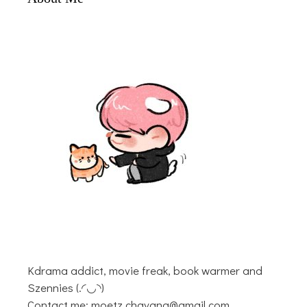
Kdrama addict, movie freak, book warmer and
Szennies (.◜◡◝)
Contact me: moetz.chayang@gmail.com