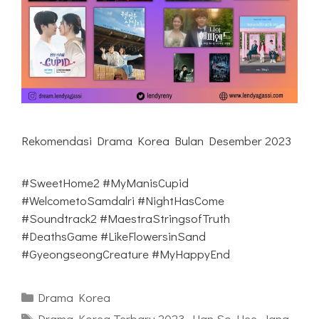
Rekomendasi Drama Korea Bulan Desember 2023
#SweetHome2 #MyManisCupid
#WelcometoSamdalri #NightHasCome
#Soundtrack2 #MaestraStringsofTruth
#DeathsGame #LikeFlowersinSand
#GyeongseongCreature #MyHappyEnd
Kategori
Drama Korea
Tag
Drama Korea Terbaru 2023
,
Han So Hee
,
Jang