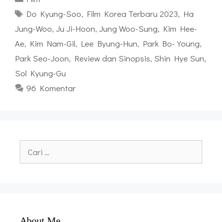
Tag
Do Kyung-Soo
,
Film Korea Terbaru 2023
,
Ha
Jung-Woo
,
Ju Ji-Hoon
,
Jung Woo-Sung
,
Kim Hee-
Ae
,
Kim Nam-Gil
,
Lee Byung-Hun
,
Park Bo-Young
,
Park Seo-Joon
,
Review dan Sinopsis
,
Shin Hye Sun
,
Sol Kyung-Gu
96 Komentar
Cari
untuk:
About Me