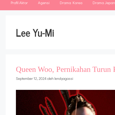
Profil Aktor
Agensi
Drama Korea
Drama Jepa
Lee Yu-Mi
Queen Woo, Pernikahan Turun 
September 12, 2024
oleh
lendyagassi