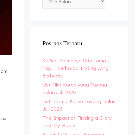
Archive
Pos-pos Terbaru
Ketika Dramanya Uda Tamat,
Tapi… Berharap Ending yang
 Nam
Berbeda
List Film Korea yang Tayang
Bulan Juli 2026
List Drama Korea Tayang Bulan
Juli 2026
The Impact of Finding a Diary
orea
and My Hopes
Absolute Value of Romance,