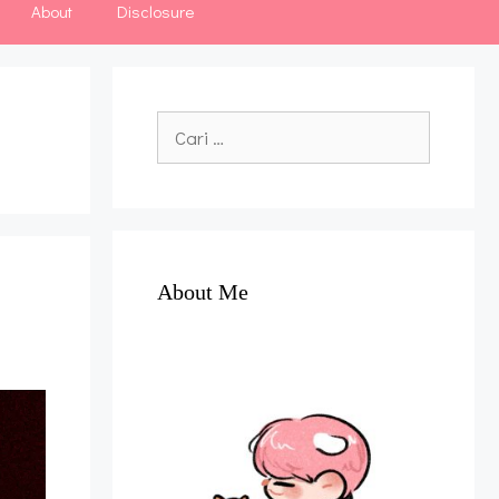
About
Disclosure
Cari
untuk:
About Me