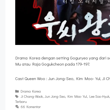
Drama Korea dengan setting Goguryeo yang dari 
Mu atau Raja Gogukcheon pada 179-197.
Cast Queen Woo : Jun Jong-Seo, Kim Moo-Yul, Ji C
Kategori
Drama Korea
Tag
Ji Chang-Wook
,
Jun Jong-Seo
,
Kim Moo-Yul
,
Lee Soo-Hyuk
Terbaru
66 Komentar