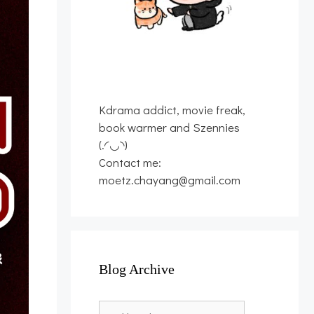
Kdrama addict, movie freak,
book warmer and Szennies
(.◜◡◝)
Contact me:
moetz.chayang@gmail.com
Blog Archive
Blog