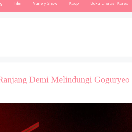
ng
Film
Variety Show
Kpop
Buku Literasi Korea
Ranjang Demi Melindungi Goguryeo