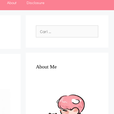
About
Disclosure
Cari
untuk:
About Me