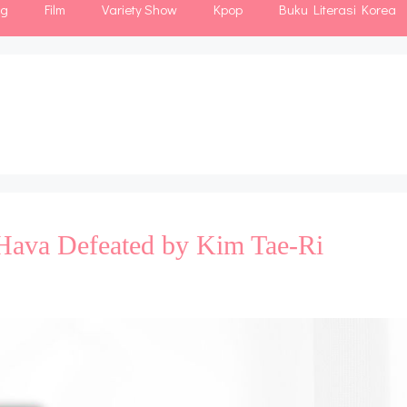
ng
Film
Variety Show
Kpop
Buku Literasi Korea
, Hava Defeated by Kim Tae-Ri