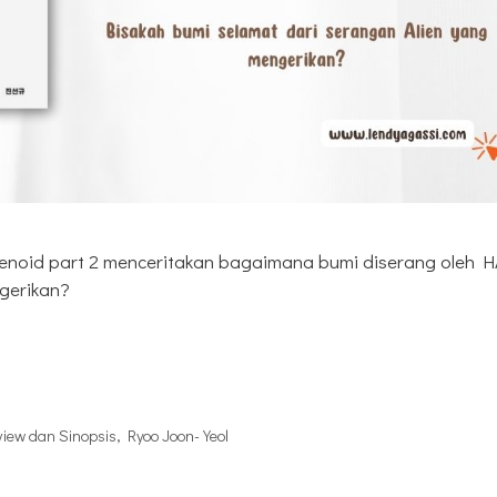
Alienoid part 2 menceritakan bagaimana bumi diserang oleh H
gerikan?
view dan Sinopsis
,
Ryoo Joon-Yeol