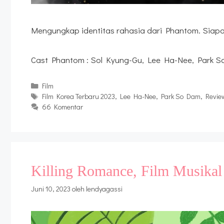
Mengungkap identitas rahasia dari Phantom. Siap
Cast Phantom : Sol Kyung-Gu, Lee Ha-Nee, Park 
Kategori
Film
Tag
Film Korea Terbaru 2023
,
Lee Ha-Nee
,
Park So Dam
,
Revie
66 Komentar
Killing Romance, Film Musikal
Juni 10, 2023
oleh
lendyagassi