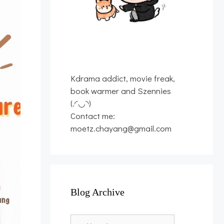
Kdrama addict, movie freak,
book warmer and Szennies
(.◜◡◝)
Contact me:
moetz.chayang@gmail.com
Blog Archive
Blog