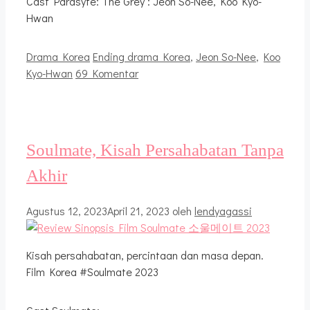
Cast Parasyte: The Grey : Jeon So-Nee, Koo Kyo-
Hwan
Kategori
Tag
Drama Korea
Ending drama Korea
,
Jeon So-Nee
,
Koo
Kyo-Hwan
69 Komentar
Soulmate, Kisah Persahabatan Tanpa
Akhir
Agustus 12, 2023
April 21, 2023
oleh
lendyagassi
Kisah persahabatan, percintaan dan masa depan.
Film Korea #Soulmate 2023