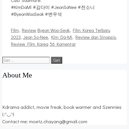
Cast Soulmate:
#KimDaMi #김다미 #JeonSoNee #전소니
#ByeonWooSeok #변우석
Kategori
Tag
Film
,
Review
Byeon Woo-Seok
,
Film Korea Terbaru
2023
,
Jeon So-Nee
,
Kim Da-Mi
,
Review dan Sinopsis
,
Review Film Korea
56 Komentar
Cari
untuk:
About Me
Kdrama addict, movie freak, book warmer and Szennies
(.◜◡◝)
Contact me: moetz.chayang@gmail.com