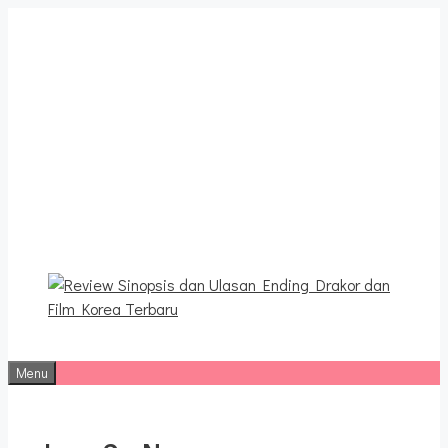
Langsung
ke
isi
Review Sinopsis dan
Ulasan Ending Drakor dan
Film Korea Terbaru
Menu