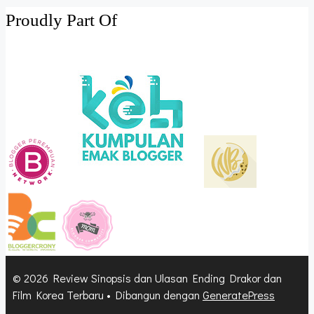
Proudly Part Of
© 2026 Review Sinopsis dan Ulasan Ending Drakor dan
Film Korea Terbaru
• Dibangun dengan
GeneratePress