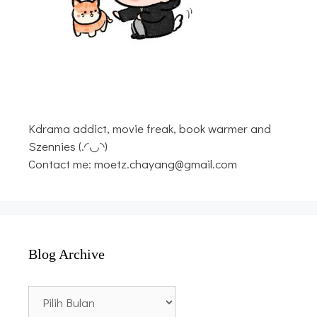
Kdrama addict, movie freak, book warmer and
Szennies (.◜◡◝)
Contact me: moetz.chayang@gmail.com
Blog Archive
Blog
Archive