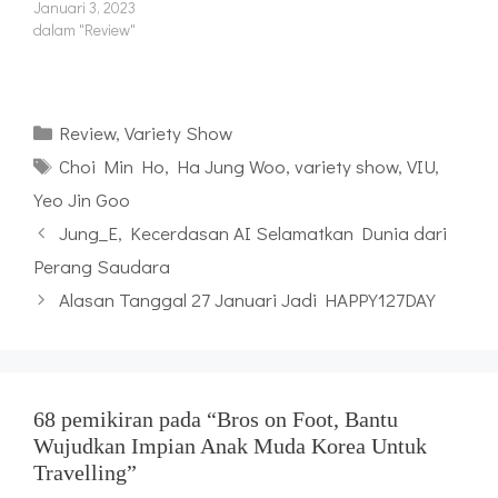
Januari 3, 2023
dalam "Review"
Kategori
Review
,
Variety Show
Tag
Choi Min Ho
,
Ha Jung Woo
,
variety show
,
VIU
,
Yeo Jin Goo
Jung_E, Kecerdasan AI Selamatkan Dunia dari
Perang Saudara
Alasan Tanggal 27 Januari Jadi HAPPY127DAY
68 pemikiran pada “Bros on Foot, Bantu
Wujudkan Impian Anak Muda Korea Untuk
Travelling”