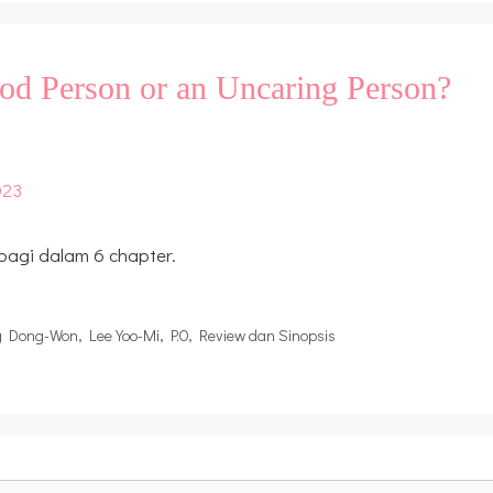
d Person or an Uncaring Person?
bagi dalam 6 chapter.
g Dong-Won
,
Lee Yoo-Mi
,
P.O
,
Review dan Sinopsis