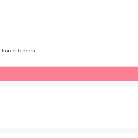
 Ulasan Ending Drakor
Film
Variety Show
Kpop
Buku Literasi Korea