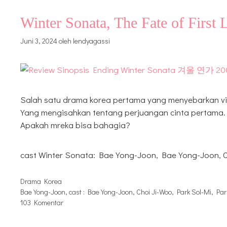
Winter Sonata, The Fate of Firs
Juni 3, 2024
oleh
lendyagassi
Salah satu drama korea pertama yang menyebarkan vir
Yang mengisahkan tentang perjuangan cinta pertama.
Apakah mreka bisa bahagia?
cast Winter Sonata: Bae Yong-Joon, Bae Yong-Joon, C
Kategori
Drama Korea
Tag
Bae Yong-Joon
,
cast : Bae Yong-Joon
,
Choi Ji-Woo
,
Park Sol-Mi
,
Par
103 Komentar