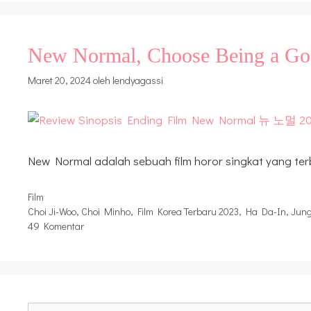
New Normal, Choose Being a Goo
Maret 20, 2024
oleh
lendyagassi
New Normal adalah sebuah film horor singkat yang ter
Kategori
Film
Tag
Choi Ji-Woo
,
Choi Minho
,
Film Korea Terbaru 2023
,
Ha Da-In
,
Jun
49 Komentar
Cari