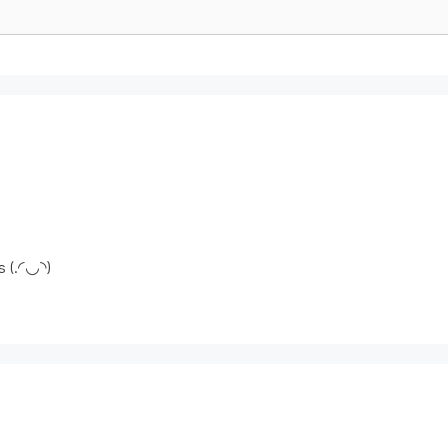
 (.◜◡◝)