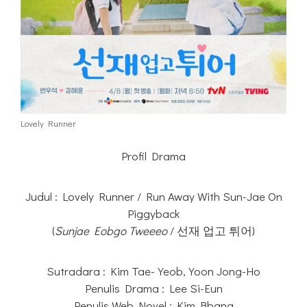
Lovely Runner
Profil Drama
Judul : Lovely Runner / Run Away With Sun-Jae On
Piggyback
(
Sunjae Eobgo Tweeeo
/ 선재 업고 튀어)
Sutradara : Kim Tae-Yeob, Yoon Jong-Ho
Penulis Drama : Lee Si-Eun
Penulis Web Novel : Kim Bbang