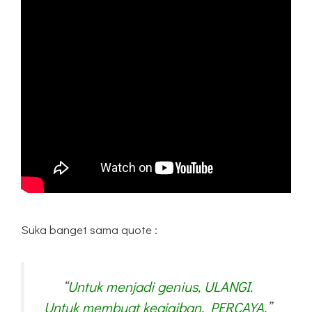
Suka banget sama quote :
“
Untuk menjadi genius, ULANGI.
Untuk membuat keajaiban, PERCAYA
.”