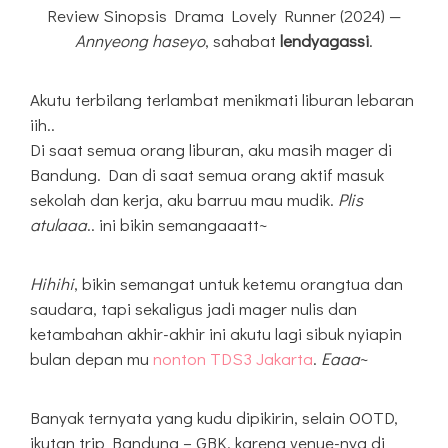
Review Sinopsis Drama Lovely Runner (2024) —
Annyeong haseyo
, sahabat
lendyagassi
.
Akutu terbilang terlambat menikmati liburan lebaran
iih..
Di saat semua orang liburan, aku masih mager di
Bandung. Dan di saat semua orang aktif masuk
sekolah dan kerja, aku barruu mau mudik.
Plis
atulaaa
.. ini bikin semangaaatt~
Hihihi
, bikin semangat untuk ketemu orangtua dan
saudara, tapi sekaligus jadi mager nulis dan
ketambahan akhir-akhir ini akutu lagi sibuk nyiapin
bulan depan mu
nonton TDS3 Jakarta
.
Eaaa
~
Banyak ternyata yang kudu dipikirin, selain OOTD,
ikutan trip Bandung – GBK, karena venue-nya di