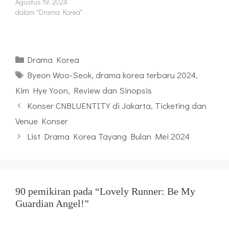
Agustus 19, 2024
dalam "Drama Korea"
Kategori
Drama Korea
Tag
Byeon Woo-Seok
,
drama korea terbaru 2024
,
Kim Hye Yoon
,
Review dan Sinopsis
Konser CNBLUENTITY di Jakarta, Ticketing dan
Venue Konser
List Drama Korea Tayang Bulan Mei 2024
90 pemikiran pada “Lovely Runner: Be My
Guardian Angel!”