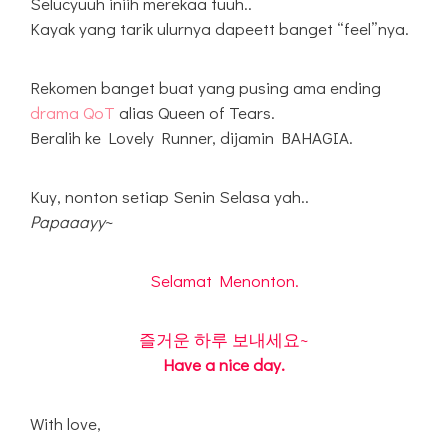
Selucyuuh iniih merekaa tuuh..
Kayak yang tarik ulurnya dapeett banget “feel”nya.
Rekomen banget buat yang pusing ama ending
drama QoT
alias Queen of Tears.
Beralih ke Lovely Runner, dijamin BAHAGIA.
Kuy, nonton setiap Senin Selasa yah..
Papaaayy
~
Selamat Menonton.
즐거운 하루 보내세요~
Have a nice day.
With love,