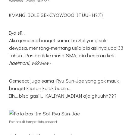
Webtoon Lovely Runner
((MANG BOLE SE-KIYOWOOO ITUUHH??))
Iya sii..
Aku gemeecc banget sama Im Sol yang sok
dewasa, mentang-mentang usia dia aslinya uda 33
tahun. Pas balik ke masa SMA, dia beneran kek
haelmoni, wkkwkw~
Gemeecc juga sama Ryu Sun-Jae yang gak mauk
banget kliatan kalok buciin..
Iih… bisa gasii.. KALIYAN JADIAN aja gituuhh???
Fotobox di tempat foto pasport