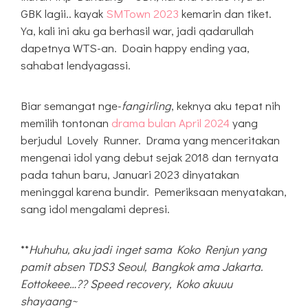
GBK lagii.. kayak
SMTown 2023
kemarin dan tiket.
Ya, kali ini aku ga berhasil war, jadi qadarullah
dapetnya WTS-an. Doain happy ending yaa,
sahabat lendyagassi.
Biar semangat nge-
fangirling
, keknya aku tepat nih
memilih tontonan
drama bulan April 2024
yang
berjudul Lovely Runner. Drama yang menceritakan
mengenai idol yang debut sejak 2018 dan ternyata
pada tahun baru, Januari 2023 dinyatakan
meninggal karena bundir. Pemeriksaan menyatakan,
sang idol mengalami depresi.
**
Huhuhu, aku jadi inget sama Koko Renjun yang
pamit absen TDS3 Seoul, Bangkok ama Jakarta.
Eottokeee…?? Speed recovery, Koko akuuu
shayaang~