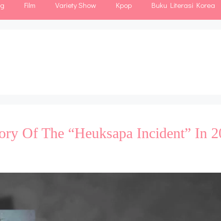
ng
Film
Variety Show
Kpop
Buku Literasi Korea
ory Of The “Heuksapa Incident” In 