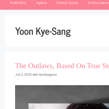
Profil Aktor
Agensi
Drama Korea
Drama Jepa
Yoon Kye-Sang
The Outlaws, Based On True St
Juli 2, 2024
oleh
lendyagassi