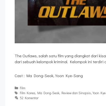
The Outlaws, salah satu film yang diangkat dari k
dari sebuah kelompok kriminal. Kelompok ini terdiri 
Cast : Ma Dong-Seok, Yoon Kye-Sang
Kategori
Film
Tag
Film Korea
,
Ma Dong-Seok
,
Review dan Sinopsis
,
Yoon Kye
52 Komentar