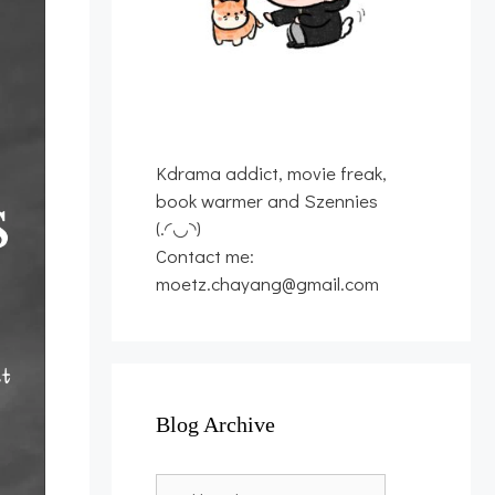
Kdrama addict, movie freak,
book warmer and Szennies
(.◜◡◝)
Contact me:
moetz.chayang@gmail.com
Blog Archive
Blog