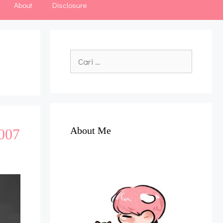
About
Disclosure
Cari
untuk:
About Me
2007