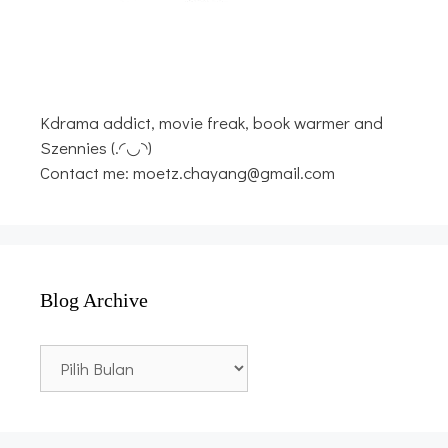
Kdrama addict, movie freak, book warmer and
Szennies (.◜◡◝)
Contact me: moetz.chayang@gmail.com
Blog Archive
Blog
Archive