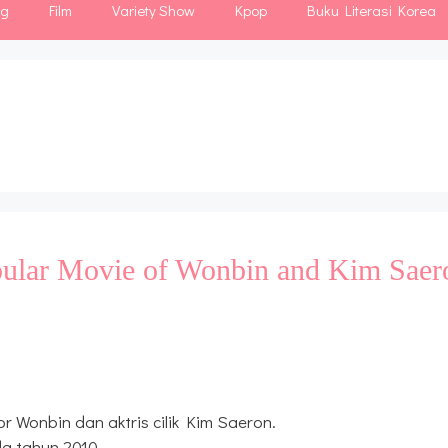
ng
Film
Variety Show
Kpop
Buku Literasi Korea
ular Movie of Wonbin and Kim Saer
 Wonbin dan aktris cilik Kim Saeron.
a tahun 2010.