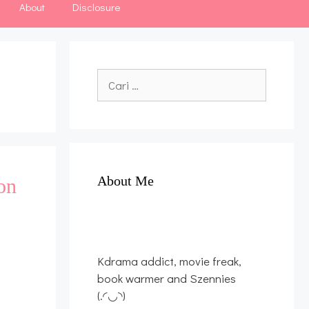
About
Disclosure
Cari
untuk:
About Me
on
Kdrama addict, movie freak,
book warmer and Szennies
(.◜◡◝)