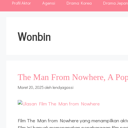
Profil Aktor
Agensi
Drama Korea
Drama Jepa
Wonbin
The Man From Nowhere, A Pop
Maret 20, 2025
oleh
lendyagassi
Film The Man from Nowhere yang menampilkan aktor
Film ini banyak memenangkan penghargaan film pad