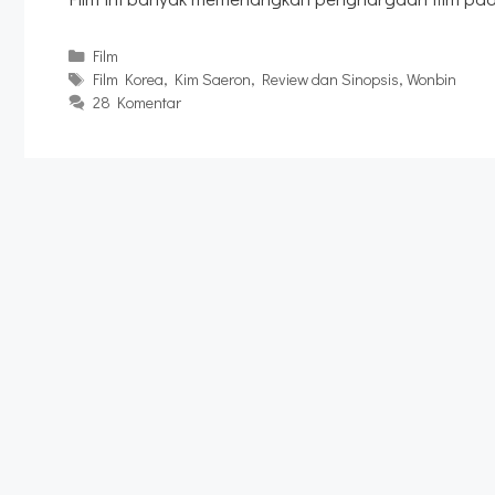
Kategori
Film
Tag
Film Korea
,
Kim Saeron
,
Review dan Sinopsis
,
Wonbin
28 Komentar