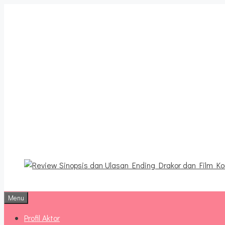
Langsung
ke
isi
Review Sinopsis da
Terbaru
Menu
Profil Aktor