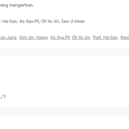
yang mengerikan.
Ha-Sun, Ko Kyu-Pil, Oh Yu-Jin, Seo Ji-Hoon
un-Jung
,
Kim Jin-Young
,
Ko Kyu-Pil
,
Oh Yu-Jin
,
Park Ha-Sun
,
Rev
◡◝)