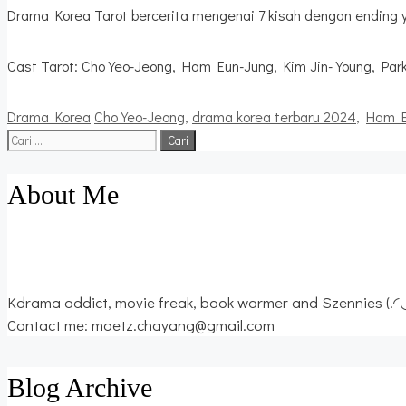
Drama Korea Tarot bercerita mengenai 7 kisah dengan ending 
Cast Tarot: Cho Yeo-Jeong, Ham Eun-Jung, Kim Jin-Young, Park 
Kategori
Tag
Drama Korea
Cho Yeo-Jeong
,
drama korea terbaru 2024
,
Ham E
Cari
untuk:
About Me
Kdrama addict, movie freak, book warmer and Szennies (.◜
Contact me: moetz.chayang@gmail.com
Blog Archive