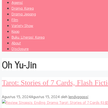
Agensi
Drama Korea
Drama Jepang
Film
Variety Show
Kpop
Buku Literasi Korea
About
Disclosure
Oh Yu-Jin
Tarot: Stories of 7 Cards, Flash Fi
Agustus 15, 2024
Agustus 15, 2024
oleh
lendyagassi