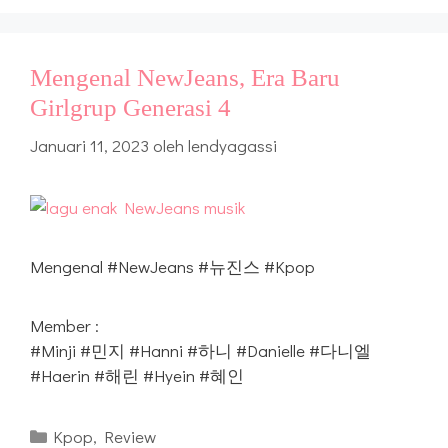
Mengenal NewJeans, Era Baru
Girlgrup Generasi 4
Januari 11, 2023
oleh
lendyagassi
Mengenal #NewJeans #뉴진스 #Kpop
Member :
#Minji #민지 #Hanni #하니 #Danielle #다니엘
#Haerin #해린 #Hyein #혜인
Kategori
Kpop
,
Review