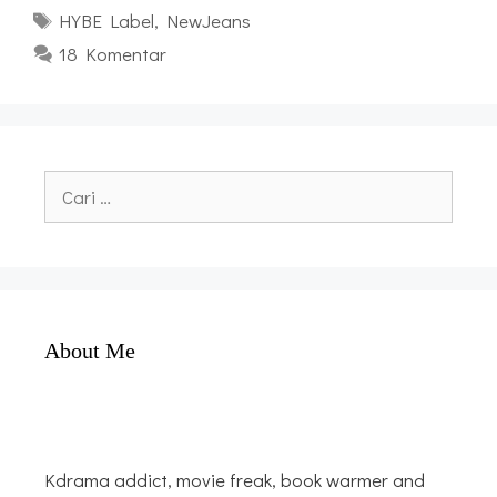
Tag
HYBE Label
,
NewJeans
18 Komentar
Cari
untuk:
About Me
Kdrama addict, movie freak, book warmer and