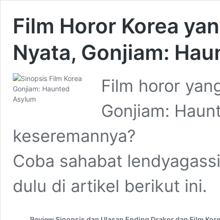
Film Horor Korea yan
Nyata, Gonjiam: Hau
Film horor yang
Gonjiam: Haun
keseremannya?
Coba sahabat lendyagassi
dulu di artikel berikut ini.
Review Sinopsis dan Ulasan Ending Drakor dan Film Kor